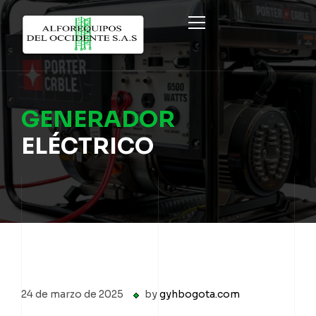
INICIO
GENERADOR
PRODUCTOS
ELÉCTRICO
NOSOTROS
SISTEMA ECO FORMWORK
PROYECTOS
FORMALETAS METÁLICAS Y CIRCULARES
CONTÁCTENOS
ANDAMIO MULTIDIRECCIONAL
REGISTRARME COMO CLIENTE
FORMALETAS Y EQUIPO TRADICIONAL
24 de marzo de 2025
by
gyhbogota.com
ANDAMIO COLGANTE