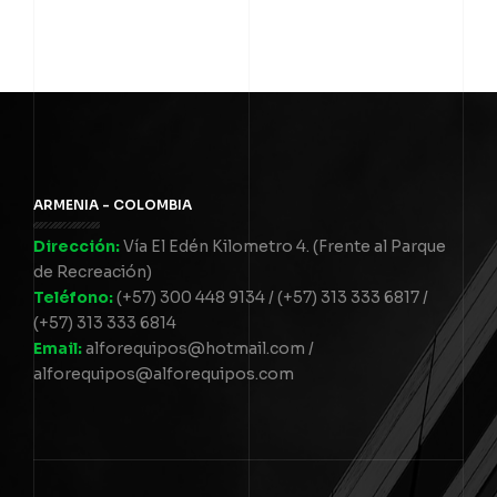
ARMENIA - COLOMBIA
Dirección:
Vía El Edén Kilometro 4. (Frente al Parque
de Recreación)
Teléfono:
(+57) 300 448 9134 / (+57) 313 333 6817 /
(+57) 313 333 6814
Email:
alforequipos@hotmail.com /
alforequipos@alforequipos.com