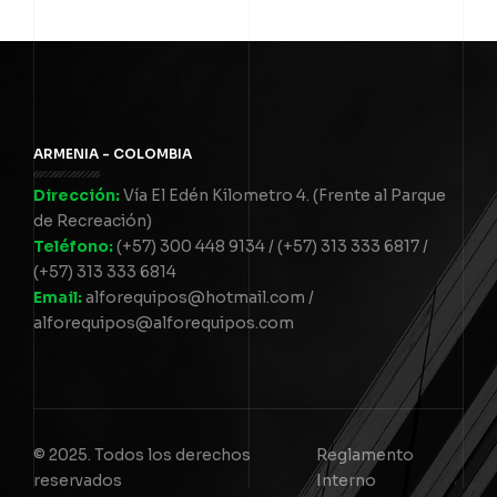
ARMENIA - COLOMBIA
Dirección:
Vía El Edén Kilometro 4. (Frente al Parque
de Recreación)
Teléfono:
(+57) 300 448 9134 / (+57) 313 333 6817 /
(+57) 313 333 6814
Email:
alforequipos@hotmail.com /
alforequipos@alforequipos.com
© 2025. Todos los derechos
Reglamento
reservados
Interno