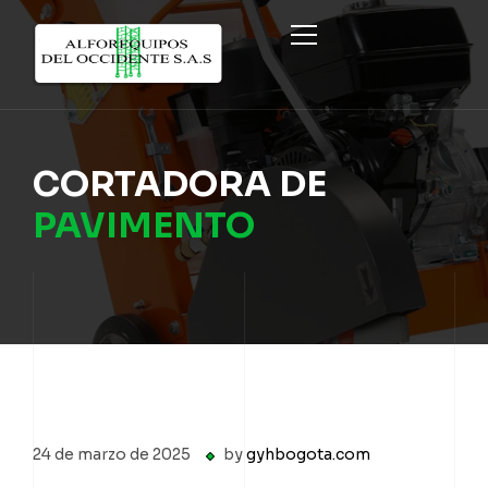
INICIO
CORTADORA DE
PRODUCTOS
PAVIMENTO
NOSOTROS
SISTEMA ECO FORMWORK
PROYECTOS
FORMALETAS METÁLICAS Y CIRCULARES
CONTÁCTENOS
ANDAMIO MULTIDIRECCIONAL
REGISTRARME COMO CLIENTE
FORMALETAS Y EQUIPO TRADICIONAL
24 de marzo de 2025
by
gyhbogota.com
ANDAMIO COLGANTE