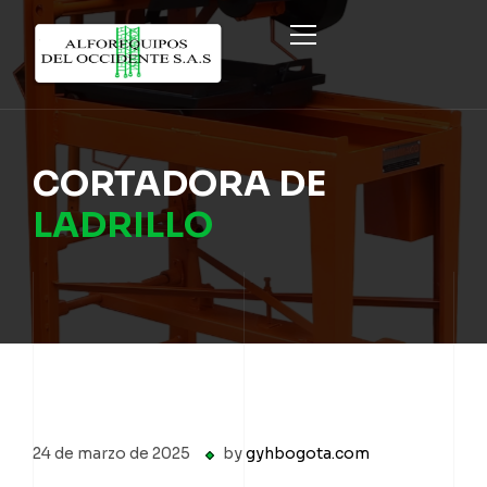
INICIO
CORTADORA DE
PRODUCTOS
LADRILLO
NOSOTROS
SISTEMA ECO FORMWORK
PROYECTOS
FORMALETAS METÁLICAS Y CIRCULARES
CONTÁCTENOS
ANDAMIO MULTIDIRECCIONAL
REGISTRARME COMO CLIENTE
FORMALETAS Y EQUIPO TRADICIONAL
24 de marzo de 2025
by
gyhbogota.com
ANDAMIO COLGANTE