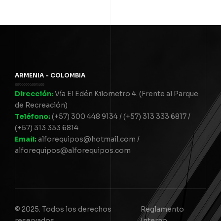
ARMENIA - COLOMBIA
Dirección:
Vía El Edén Kilometro 4. (Frente al Parque
de Recreación)
Teléfono:
(+57) 300 448 9134 / (+57) 313 333 6817 /
(+57) 313 333 6814
Email:
alforequipos@hotmail.com /
alforequipos@alforequipos.com
© 2025. Todos los derechos
Reglamento
reservados
Interno