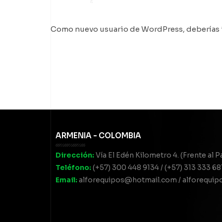
Como nuevo usuario de WordPress, deberías i
ARMENIA - COLOMBIA
Dirección:
Vía El Edén Kilometro 4. (Frente al 
Teléfono:
(+57) 300 448 9134 / (+57) 313 333 68
Email:
alforequipos@hotmail.com / alforequi