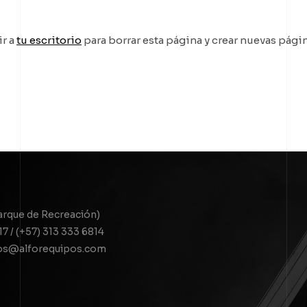
r a
tu escritorio
para borrar esta página y crear nuevas pági
Parque de Recreación)
17 / (+57) 313 333 6814
pos@alforequipos.com